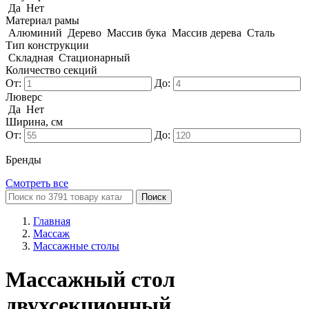
Да
Нет
Материал рамы
Алюминий
Дерево
Массив бука
Массив дерева
Сталь
Тип конструкции
Складная
Стационарный
Количество секций
От:
До:
Люверс
Да
Нет
Ширина, см
От:
До:
Бренды
Смотреть все
Поиск
Главная
Массаж
Массажные столы
Массажный стол
двухсекционный