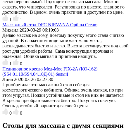
легко переносимый. Подходит не только массажа. Можно
сказать, что универсален. Регулировка по высоте, главное го
достоинство. В целом, очень практичен и доступен по цене.
1
1
Массажный стол DFC NIRVANA Optima Cream
Михаил
2020-03-29 06:19:03
Делаю массаж на дому, поэтому покупку этого стала считаю
удачной. В сложенном виде занимает мало места,
раскладывается быстро и легко. Высота регулируется под свой
рост для удобной работы. Сама конструкция прочная и
надежная. Обивка мягкая и приятная наощупь.
1
0
Педикюрное кресло Мед-Мос FIX-2A (КО-162)
(SS4.01.10/SS4.04.10Д-01) белый
Лина
2020-03-26 02:27:30
Приобретала этот массажный стол себе для
косметологического кабинета. Обивка очень мягкая, но при
этом упругая. Ножки устойчивые и стол на них не шатается.
В кресло преобразовывается быстро. Покупать советую.
Очень достойный вариант для своей цены.
0
0
Столы для массажа с двумя секциями