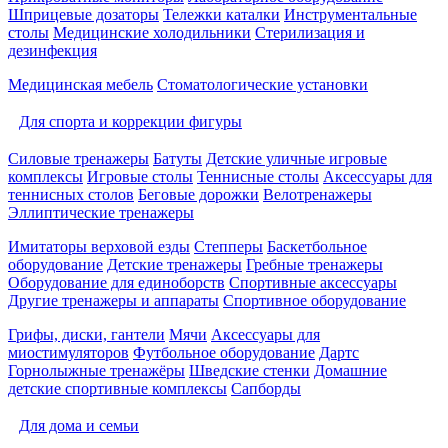
Шприцевые дозаторы
Тележки каталки
Инструментальные
столы
Медицинские холодильники
Стерилизация и
дезинфекция
Медицинская мебель
Стоматологические установки
Для спорта и коррекции фигуры
Силовые тренажеры
Батуты
Детские уличные игровые
комплексы
Игровые столы
Теннисные столы
Аксессуары для
теннисных столов
Беговые дорожки
Велотренажеры
Эллиптические тренажеры
Имитаторы верховой езды
Степперы
Баскетбольное
оборудование
Детские тренажеры
Гребные тренажеры
Оборудование для единоборств
Спортивные аксессуары
Другие тренажеры и аппараты
Спортивное оборудование
Грифы, диски, гантели
Мячи
Аксессуары для
миостимуляторов
Футбольное оборудование
Дартс
Горнолыжные тренажёры
Шведские стенки
Домашние
детские спортивные комплексы
Сапборды
Для дома и семьи