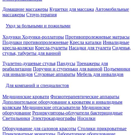
Домашние массажеры
Кушетки для массажа
Автомобильные
массажеры
Стоун-терапия
Уход за больными и пожилыми
Ходунки
Ходунки-роллаторы
Противопролежневые матрасы
Подушки противопролежневые
Кресла каталки
Инвалидные
кресла-коляски
Кресла-туалеты
Насадки для туалета
Сиденья,
стулья, табуреты для ванной
Туалетно-душевые стулья
Пандусы
Тренажеры для
реабилитации
Поручни и ступеньки для ванной
Подъемники
для инвалидов
Слуховые аппараты
Мебель для инвалидов
Для компаний и специалистов
Медицинские кровати
Физиотерапевтические аппараты
Дополнительное оборудование к кроватям и инвалидным
коляскам
Медицинские отсасыватели
Медицинское
оборудование
Рециркуляторы-облучатели бактерицидные
Светильники
Электрокардиографы
Носилки
Оборудование для салонов красоты
Столики прикроватные
Прикроватные мониторы
Лабораторное оборудование