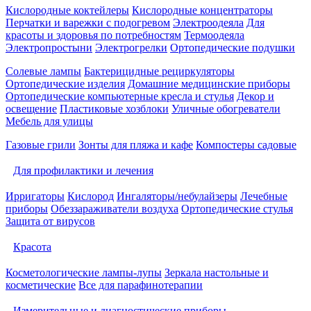
Кислородные коктейлеры
Кислородные концентраторы
Перчатки и варежки с подогревом
Электроодеяла
Для
красоты и здоровья по потребностям
Термоодеяла
Электропростыни
Электрогрелки
Ортопедические подушки
Солевые лампы
Бактерицидные рециркуляторы
Ортопедические изделия
Домашние медицинские приборы
Ортопедические компьютерные кресла и стулья
Декор и
освещение
Пластиковые хозблоки
Уличные обогреватели
Мебель для улицы
Газовые грили
Зонты для пляжа и кафе
Компостеры садовые
Для профилактики и лечения
Ирригаторы
Кислород
Ингаляторы/небулайзеры
Лечебные
приборы
Обеззараживатели воздуха
Ортопедические стулья
Защита от вирусов
Красота
Косметологические лампы-лупы
Зеркала настольные и
косметические
Все для парафинотерапии
Измерительные и диагностические приборы