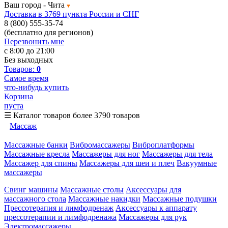
Ваш город -
Чита
Доставка в 3769 пункта России и СНГ
8 (800) 555-35-74
(бесплатно для регионов)
Перезвонить мне
с 8:00 до 21:00
Без выходных
Товаров:
0
Самое время
что-нибудь купить
Корзина
пуста
☰
Каталог товаров
более 3790 товаров
Массаж
Массажные банки
Вибромассажеры
Виброплатформы
Массажные кресла
Массажеры для ног
Массажеры для тела
Массажер для спины
Массажеры для шеи и плеч
Вакуумные
массажеры
Свинг машины
Массажные столы
Аксессуары для
массажного стола
Массажные накидки
Массажные подушки
Прессотерапия и лимфодренаж
Аксессуары к аппарату
прессотерапии и лимфодренажа
Массажеры для рук
Электромассажеры