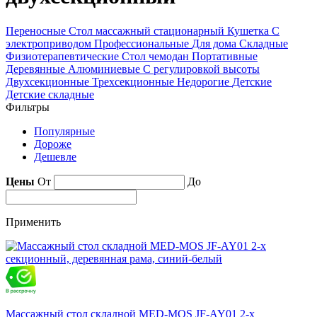
Переносные
Стол массажный стационарный
Кушетка
С
электроприводом
Профессиональные
Для дома
Складные
Физиотерапевтические
Стол чемодан
Портативные
Деревянные
Алюминиевые
С регулировкой высоты
Двухсекционные
Трехсекционные
Недорогие
Детские
Детские складные
Фильтры
Популярные
Дороже
Дешевле
Цены
От
До
Применить
Массажный стол складной MED-MOS JF-AY01 2-х