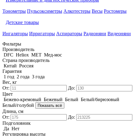
Тонометры
Пульсоксиметры
Алкотестеры
Весы
Ростомеры
Детские товары
Ингаляторы
Ирригаторы
Аспираторы
Радионяни
Видеоняни
Фильтры
Производитель
DFC
Heliox
MET
Мед-мос
Страна производитель
Китай
Россия
Гарантия
1 год
2 года
3 года
Вес, кг
От:
До:
Цвет
Бежево-кремовый
Бежевый
Белый
Белый/бирюзовый
Белый/голубой
Показать всё
Длина, см
От:
До:
Подголовник
Да
Нет
Регулировка высоты