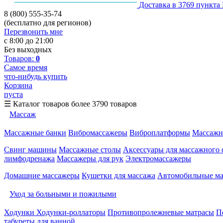
Доставка в 3769 пункта
8 (800) 555-35-74
(бесплатно для регионов)
Перезвонить мне
с 8:00 до 21:00
Без выходных
Товаров:
0
Самое время
что-нибудь купить
Корзина
пуста
☰
Каталог товаров
более 3790 товаров
Массаж
Массажные банки
Вибромассажеры
Виброплатформы
Массажн
Свинг машины
Массажные столы
Аксессуары для массажного 
лимфодренажа
Массажеры для рук
Электромассажеры
Домашние массажеры
Кушетки для массажа
Автомобильные м
Уход за больными и пожилыми
Ходунки
Ходунки-роллаторы
Противопролежневые матрасы
П
табуреты для ванной