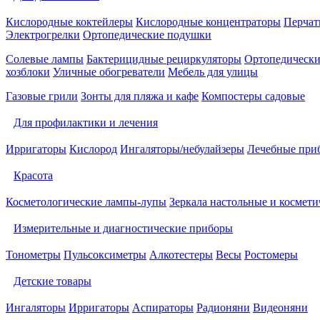
Кислородные коктейлеры
Кислородные концентраторы
Перчат
Электрогрелки
Ортопедические подушки
Солевые лампы
Бактерицидные рециркуляторы
Ортопедически
хозблоки
Уличные обогреватели
Мебель для улицы
Газовые грили
Зонты для пляжа и кафе
Компостеры садовые
Для профилактики и лечения
Ирригаторы
Кислород
Ингаляторы/небулайзеры
Лечебные при
Красота
Косметологические лампы-лупы
Зеркала настольные и космети
Измерительные и диагностические приборы
Тонометры
Пульсоксиметры
Алкотестеры
Весы
Ростомеры
Детские товары
Ингаляторы
Ирригаторы
Аспираторы
Радионяни
Видеоняни