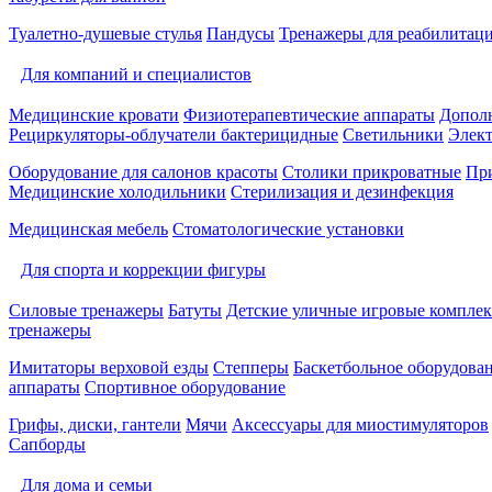
Туалетно-душевые стулья
Пандусы
Тренажеры для реабилитац
Для компаний и специалистов
Медицинские кровати
Физиотерапевтические аппараты
Дополн
Рециркуляторы-облучатели бактерицидные
Светильники
Элек
Оборудование для салонов красоты
Столики прикроватные
Пр
Медицинские холодильники
Стерилизация и дезинфекция
Медицинская мебель
Стоматологические установки
Для спорта и коррекции фигуры
Силовые тренажеры
Батуты
Детские уличные игровые компле
тренажеры
Имитаторы верховой езды
Степперы
Баскетбольное оборудова
аппараты
Спортивное оборудование
Грифы, диски, гантели
Мячи
Аксессуары для миостимуляторов
Сапборды
Для дома и семьи