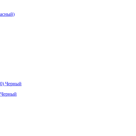
расный)
 Черный