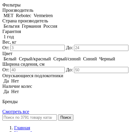
Фильтры
Производитель
MET
Rebotec
Vermeiren
Страна производитель
Бельгия
Германия
Россия
Гарантия
1 год
Вес, кг
От:
До:
Цвет
Белый
Серый/красный
Серый/синий
Синий
Черный
Ширина сидения, см
От:
До:
Опускающиеся подлокотники
Да
Нет
Наличие колес
Да
Нет
Бренды
Смотреть все
Поиск
Главная