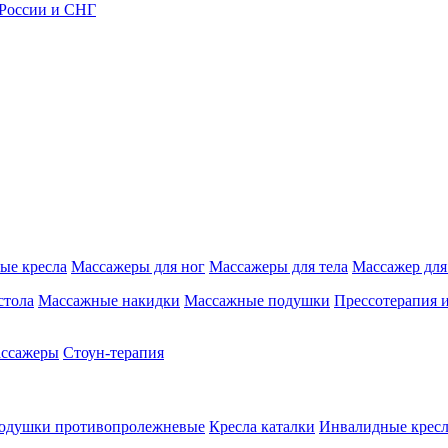
 России и СНГ
ые кресла
Массажеры для ног
Массажеры для тела
Массажер для
стола
Массажные накидки
Массажные подушки
Прессотерапия 
ассажеры
Стоун-терапия
одушки противопролежневые
Кресла каталки
Инвалидные кресл