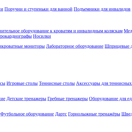
ии
Поручни и ступеньки для ванной
Подъемники для инвалидов
ительное оборудование к кроватям и инвалидным коляскам
Мед
трокардиографы
Носилки
икроватные мониторы
Лабораторное оборудование
Шприцевые д
ксы
Игровые столы
Теннисные столы
Аксессуары для теннисных
ние
Детские тренажеры
Гребные тренажеры
Оборудование для е
Футбольное оборудование
Дартс
Горнолыжные тренажёры
Швед