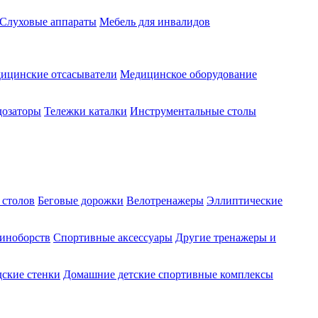
Слуховые аппараты
Мебель для инвалидов
ицинские отсасыватели
Медицинское оборудование
озаторы
Тележки каталки
Инструментальные столы
 столов
Беговые дорожки
Велотренажеры
Эллиптические
диноборств
Спортивные аксессуары
Другие тренажеры и
ские стенки
Домашние детские спортивные комплексы