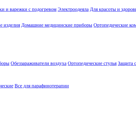
ки и варежки с подогревом
Электроодеяла
Для красоты и здоров
е изделия
Домашние медицинские приборы
Ортопедические ком
боры
Обеззараживатели воздуха
Ортопедические стулья
Защита 
ческие
Все для парафинотерапии