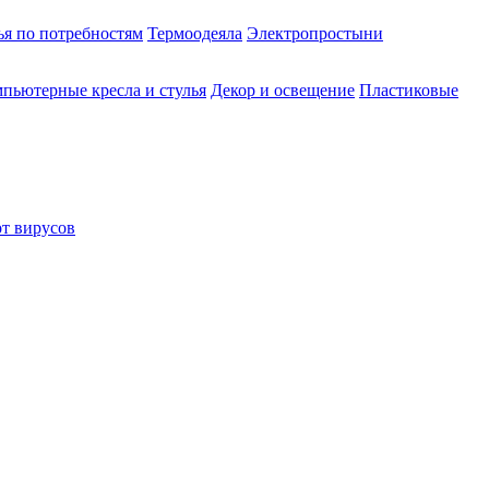
ья по потребностям
Термоодеяла
Электропростыни
пьютерные кресла и стулья
Декор и освещение
Пластиковые
от вирусов