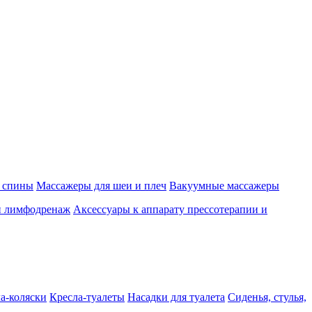
 спины
Массажеры для шеи и плеч
Вакуумные массажеры
и лимфодренаж
Аксессуары к аппарату прессотерапии и
а-коляски
Кресла-туалеты
Насадки для туалета
Сиденья, стулья,