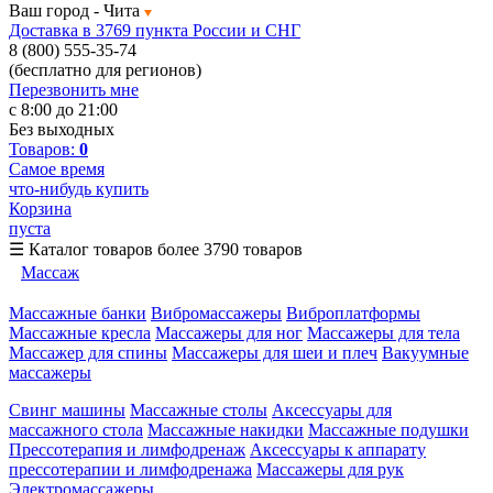
Ваш город -
Чита
Доставка в 3769 пункта России и СНГ
8 (800) 555-35-74
(бесплатно для регионов)
Перезвонить мне
с 8:00 до 21:00
Без выходных
Товаров:
0
Самое время
что-нибудь купить
Корзина
пуста
☰
Каталог товаров
более 3790 товаров
Массаж
Массажные банки
Вибромассажеры
Виброплатформы
Массажные кресла
Массажеры для ног
Массажеры для тела
Массажер для спины
Массажеры для шеи и плеч
Вакуумные
массажеры
Свинг машины
Массажные столы
Аксессуары для
массажного стола
Массажные накидки
Массажные подушки
Прессотерапия и лимфодренаж
Аксессуары к аппарату
прессотерапии и лимфодренажа
Массажеры для рук
Электромассажеры