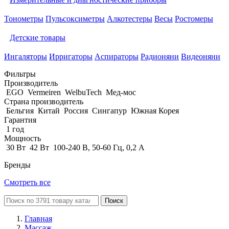
Тонометры
Пульсоксиметры
Алкотестеры
Весы
Ростомеры
Детские товары
Ингаляторы
Ирригаторы
Аспираторы
Радионяни
Видеоняни
Фильтры
Производитель
EGO
Vermeiren
WelbuTech
Мед-мос
Страна производитель
Бельгия
Китай
Россия
Сингапур
Южная Корея
Гарантия
1 год
Мощность
30 Вт
42 Вт
100-240 В, 50-60 Гц, 0,2 А
Бренды
Смотреть все
Поиск
Главная
Массаж