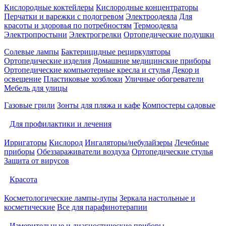
Кислородные коктейлеры
Кислородные концентраторы
Перчатки и варежки с подогревом
Электроодеяла
Для
красоты и здоровья по потребностям
Термоодеяла
Электропростыни
Электрогрелки
Ортопедические подушки
Солевые лампы
Бактерицидные рециркуляторы
Ортопедические изделия
Домашние медицинские приборы
Ортопедические компьютерные кресла и стулья
Декор и
освещение
Пластиковые хозблоки
Уличные обогреватели
Мебель для улицы
Газовые грили
Зонты для пляжа и кафе
Компостеры садовые
Для профилактики и лечения
Ирригаторы
Кислород
Ингаляторы/небулайзеры
Лечебные
приборы
Обеззараживатели воздуха
Ортопедические стулья
Защита от вирусов
Красота
Косметологические лампы-лупы
Зеркала настольные и
косметические
Все для парафинотерапии
Измерительные и диагностические приборы