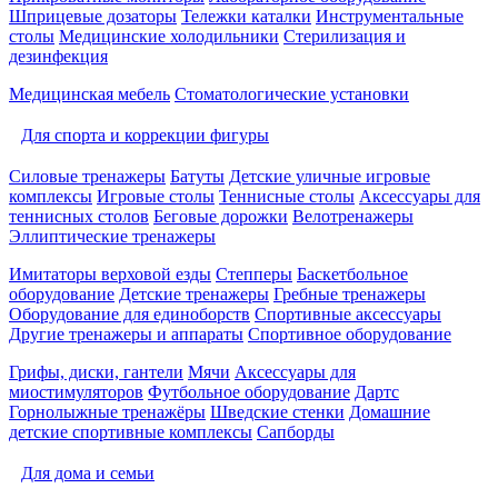
Шприцевые дозаторы
Тележки каталки
Инструментальные
столы
Медицинские холодильники
Стерилизация и
дезинфекция
Медицинская мебель
Стоматологические установки
Для спорта и коррекции фигуры
Силовые тренажеры
Батуты
Детские уличные игровые
комплексы
Игровые столы
Теннисные столы
Аксессуары для
теннисных столов
Беговые дорожки
Велотренажеры
Эллиптические тренажеры
Имитаторы верховой езды
Степперы
Баскетбольное
оборудование
Детские тренажеры
Гребные тренажеры
Оборудование для единоборств
Спортивные аксессуары
Другие тренажеры и аппараты
Спортивное оборудование
Грифы, диски, гантели
Мячи
Аксессуары для
миостимуляторов
Футбольное оборудование
Дартс
Горнолыжные тренажёры
Шведские стенки
Домашние
детские спортивные комплексы
Сапборды
Для дома и семьи