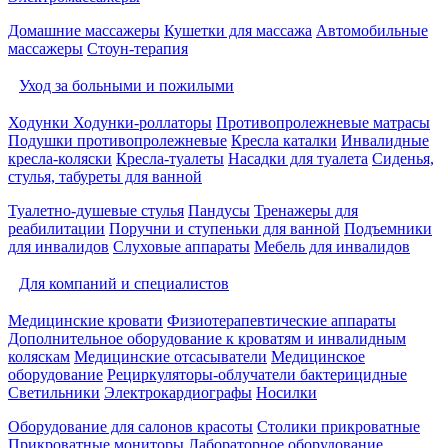
Домашние массажеры
Кушетки для массажа
Автомобильные
массажеры
Стоун-терапия
Уход за больными и пожилыми
Ходунки
Ходунки-роллаторы
Противопролежневые матрасы
Подушки противопролежневые
Кресла каталки
Инвалидные
кресла-коляски
Кресла-туалеты
Насадки для туалета
Сиденья,
стулья, табуреты для ванной
Туалетно-душевые стулья
Пандусы
Тренажеры для
реабилитации
Поручни и ступеньки для ванной
Подъемники
для инвалидов
Слуховые аппараты
Мебель для инвалидов
Для компаний и специалистов
Медицинские кровати
Физиотерапевтические аппараты
Дополнительное оборудование к кроватям и инвалидным
коляскам
Медицинские отсасыватели
Медицинское
оборудование
Рециркуляторы-облучатели бактерицидные
Светильники
Электрокардиографы
Носилки
Оборудование для салонов красоты
Столики прикроватные
Прикроватные мониторы
Лабораторное оборудование