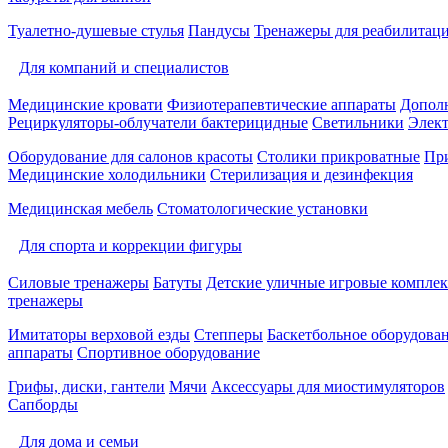
Туалетно-душевые стулья
Пандусы
Тренажеры для реабилитац
Для компаний и специалистов
Медицинские кровати
Физиотерапевтические аппараты
Дополн
Рециркуляторы-облучатели бактерицидные
Светильники
Элек
Оборудование для салонов красоты
Столики прикроватные
Пр
Медицинские холодильники
Стерилизация и дезинфекция
Медицинская мебель
Стоматологические установки
Для спорта и коррекции фигуры
Силовые тренажеры
Батуты
Детские уличные игровые компле
тренажеры
Имитаторы верховой езды
Степперы
Баскетбольное оборудова
аппараты
Спортивное оборудование
Грифы, диски, гантели
Мячи
Аксессуары для миостимуляторов
Сапборды
Для дома и семьи