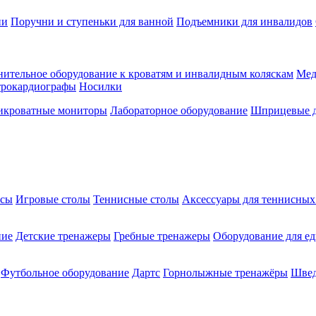
ии
Поручни и ступеньки для ванной
Подъемники для инвалидов
ительное оборудование к кроватям и инвалидным коляскам
Мед
трокардиографы
Носилки
икроватные мониторы
Лабораторное оборудование
Шприцевые д
ксы
Игровые столы
Теннисные столы
Аксессуары для теннисных
ние
Детские тренажеры
Гребные тренажеры
Оборудование для е
Футбольное оборудование
Дартс
Горнолыжные тренажёры
Швед