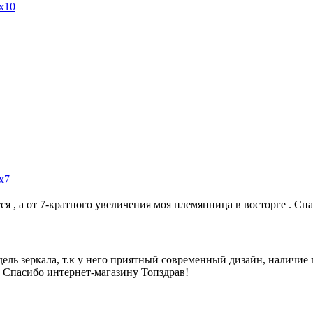
х10
х7
ся , а от 7-кратного увеличения моя племянница в восторге . Сп
ель зеркала, т.к у него приятный современный дизайн, наличие 
! Спасибо интернет-магазину Топздрав!