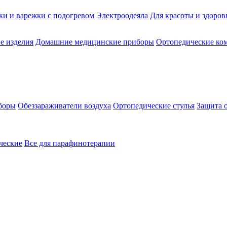
ки и варежки с подогревом
Электроодеяла
Для красоты и здоров
е изделия
Домашние медицинские приборы
Ортопедические ком
боры
Обеззараживатели воздуха
Ортопедические стулья
Защита 
ческие
Все для парафинотерапии