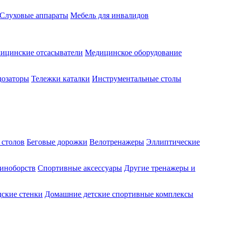
Слуховые аппараты
Мебель для инвалидов
ицинские отсасыватели
Медицинское оборудование
озаторы
Тележки каталки
Инструментальные столы
 столов
Беговые дорожки
Велотренажеры
Эллиптические
диноборств
Спортивные аксессуары
Другие тренажеры и
ские стенки
Домашние детские спортивные комплексы