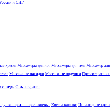
 России и СНГ
ые кресла
Массажеры для ног
Массажеры для тела
Массажер для
стола
Массажные накидки
Массажные подушки
Прессотерапия 
ассажеры
Стоун-терапия
одушки противопролежневые
Кресла каталки
Инвалидные кресл