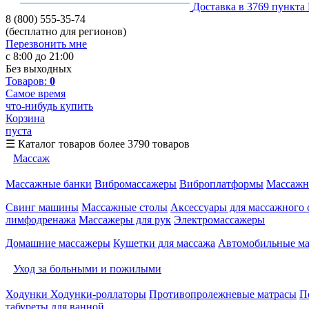
Доставка в 3769 пункта
8 (800) 555-35-74
(бесплатно для регионов)
Перезвонить мне
с 8:00 до 21:00
Без выходных
Товаров:
0
Самое время
что-нибудь купить
Корзина
пуста
☰
Каталог товаров
более 3790 товаров
Массаж
Массажные банки
Вибромассажеры
Виброплатформы
Массажн
Свинг машины
Массажные столы
Аксессуары для массажного 
лимфодренажа
Массажеры для рук
Электромассажеры
Домашние массажеры
Кушетки для массажа
Автомобильные м
Уход за больными и пожилыми
Ходунки
Ходунки-роллаторы
Противопролежневые матрасы
П
табуреты для ванной