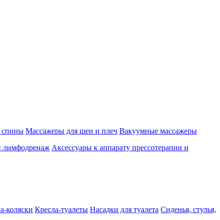
 спины
Массажеры для шеи и плеч
Вакуумные массажеры
и лимфодренаж
Аксессуары к аппарату прессотерапии и
а-коляски
Кресла-туалеты
Насадки для туалета
Сиденья, стулья,