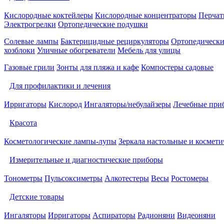
Кислородные коктейлеры
Кислородные концентраторы
Перчат
Электрогрелки
Ортопедические подушки
Солевые лампы
Бактерицидные рециркуляторы
Ортопедически
хозблоки
Уличные обогреватели
Мебель для улицы
Газовые грили
Зонты для пляжа и кафе
Компостеры садовые
Для профилактики и лечения
Ирригаторы
Кислород
Ингаляторы/небулайзеры
Лечебные при
Красота
Косметологические лампы-лупы
Зеркала настольные и космети
Измерительные и диагностические приборы
Тонометры
Пульсоксиметры
Алкотестеры
Весы
Ростомеры
Детские товары
Ингаляторы
Ирригаторы
Аспираторы
Радионяни
Видеоняни