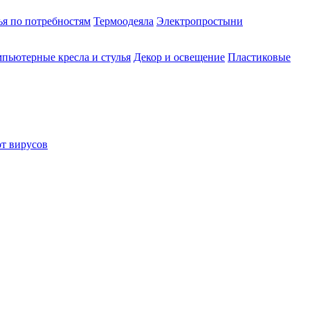
ья по потребностям
Термоодеяла
Электропростыни
пьютерные кресла и стулья
Декор и освещение
Пластиковые
от вирусов