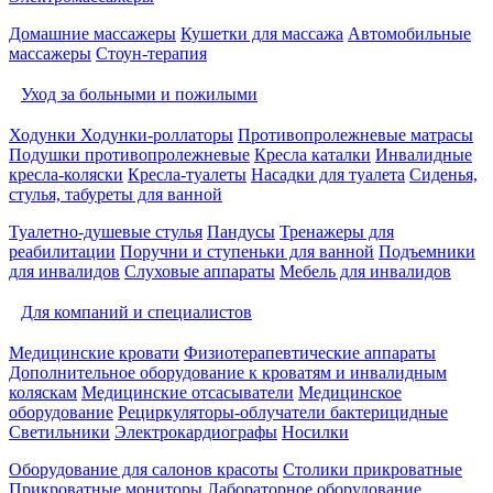
Домашние массажеры
Кушетки для массажа
Автомобильные
массажеры
Стоун-терапия
Уход за больными и пожилыми
Ходунки
Ходунки-роллаторы
Противопролежневые матрасы
Подушки противопролежневые
Кресла каталки
Инвалидные
кресла-коляски
Кресла-туалеты
Насадки для туалета
Сиденья,
стулья, табуреты для ванной
Туалетно-душевые стулья
Пандусы
Тренажеры для
реабилитации
Поручни и ступеньки для ванной
Подъемники
для инвалидов
Слуховые аппараты
Мебель для инвалидов
Для компаний и специалистов
Медицинские кровати
Физиотерапевтические аппараты
Дополнительное оборудование к кроватям и инвалидным
коляскам
Медицинские отсасыватели
Медицинское
оборудование
Рециркуляторы-облучатели бактерицидные
Светильники
Электрокардиографы
Носилки
Оборудование для салонов красоты
Столики прикроватные
Прикроватные мониторы
Лабораторное оборудование