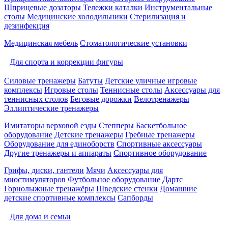
Шприцевые дозаторы
Тележки каталки
Инструментальные
столы
Медицинские холодильники
Стерилизация и
дезинфекция
Медицинская мебель
Стоматологические установки
Для спорта и коррекции фигуры
Силовые тренажеры
Батуты
Детские уличные игровые
комплексы
Игровые столы
Теннисные столы
Аксессуары для
теннисных столов
Беговые дорожки
Велотренажеры
Эллиптические тренажеры
Имитаторы верховой езды
Степперы
Баскетбольное
оборудование
Детские тренажеры
Гребные тренажеры
Оборудование для единоборств
Спортивные аксессуары
Другие тренажеры и аппараты
Спортивное оборудование
Грифы, диски, гантели
Мячи
Аксессуары для
миостимуляторов
Футбольное оборудование
Дартс
Горнолыжные тренажёры
Шведские стенки
Домашние
детские спортивные комплексы
Сапборды
Для дома и семьи