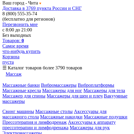
Ваш город -
Чита
Доставка в 3769 пункта России и СНГ
8 (800) 555-35-74
(бесплатно для регионов)
Перезвонить мне
с 8:00 до 21:00
Без выходных
Товаров:
0
Самое время
что-нибудь купить
Корзина
пуста
☰
Каталог товаров
более 3790 товаров
Массаж
Массажные банки
Вибромассажеры
Виброплатформы
Массажные кресла
Массажеры для ног
Массажеры для тела
Массажер для спины
Массажеры для шеи и плеч
Вакуумные
массажеры
Свинг машины
Массажные столы
Аксессуары для
массажного стола
Массажные накидки
Массажные подушки
Прессотерапия и лимфодренаж
Аксессуары к аппарату
прессотерапии и лимфодренажа
Массажеры для рук
Электромассажеры