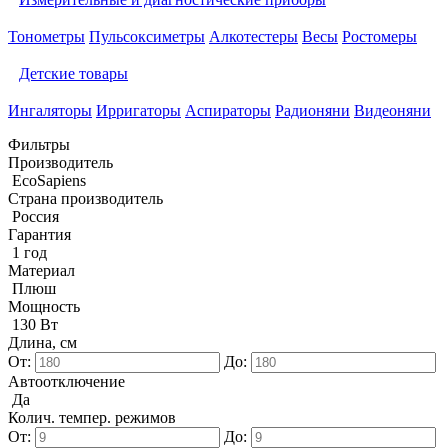
Тонометры
Пульсоксиметры
Алкотестеры
Весы
Ростомеры
Детские товары
Ингаляторы
Ирригаторы
Аспираторы
Радионяни
Видеоняни
Фильтры
Производитель
EcoSapiens
Страна производитель
Россия
Гарантия
1 год
Материал
Плюш
Мощность
130 Вт
Длина, см
От:
До:
Автоотключение
Да
Колич. темпер. режимов
От:
До: