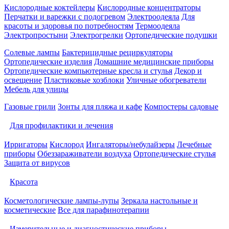
Кислородные коктейлеры
Кислородные концентраторы
Перчатки и варежки с подогревом
Электроодеяла
Для
красоты и здоровья по потребностям
Термоодеяла
Электропростыни
Электрогрелки
Ортопедические подушки
Солевые лампы
Бактерицидные рециркуляторы
Ортопедические изделия
Домашние медицинские приборы
Ортопедические компьютерные кресла и стулья
Декор и
освещение
Пластиковые хозблоки
Уличные обогреватели
Мебель для улицы
Газовые грили
Зонты для пляжа и кафе
Компостеры садовые
Для профилактики и лечения
Ирригаторы
Кислород
Ингаляторы/небулайзеры
Лечебные
приборы
Обеззараживатели воздуха
Ортопедические стулья
Защита от вирусов
Красота
Косметологические лампы-лупы
Зеркала настольные и
косметические
Все для парафинотерапии
Измерительные и диагностические приборы