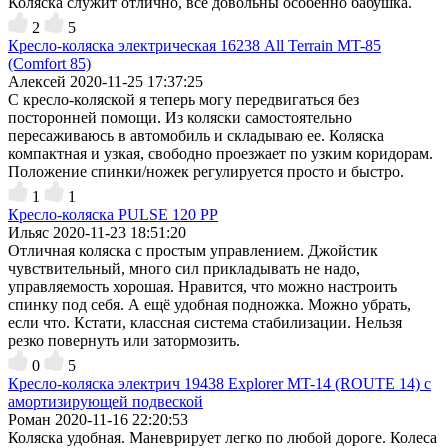
Коляска служит отлично, все довольны особенно бабушка.
2
5
Кресло-коляска электрическая 16238 All Terrain MT-85
(Comfort 85)
Алексей
2020-11-25 17:37:25
С кресло-коляской я теперь могу передвигаться без
посторонней помощи. Из коляски самостоятельно
пересаживаюсь в автомобиль и складываю ее. Коляска
компактная и узкая, свободно проезжает по узким коридорам.
Положение спинки/ножек регулируется просто и быстро.
1
1
Кресло-коляска PULSE 120 РР
Ильяс
2020-11-23 18:51:20
Отличная коляска с простым управлением. Джойстик
чувствительный, много сил прикладывать не надо,
управляемость хорошая. Нравится, что можно настроить
спинку под себя. А ещё удобная подножка. Можно убрать,
если что. Кстати, классная система стабилизации. Нельзя
резко повернуть или затормозить.
0
5
Кресло-коляска электрич 19438 Explorer MT-14 (ROUTE 14) с
амортизирующей подвеской
Роман
2020-11-16 22:20:53
Коляска удобная. Маневрирует легко по любой дороге. Колеса