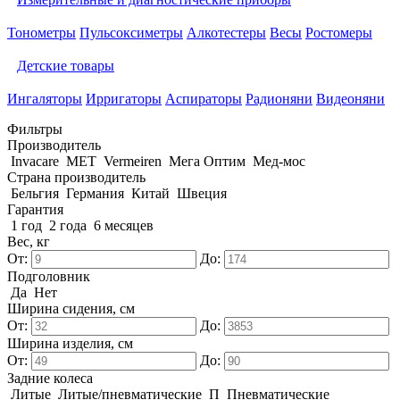
Тонометры
Пульсоксиметры
Алкотестеры
Весы
Ростомеры
Детские товары
Ингаляторы
Ирригаторы
Аспираторы
Радионяни
Видеоняни
Фильтры
Производитель
Invacare
MET
Vermeiren
Мега Оптим
Мед-мос
Страна производитель
Бельгия
Германия
Китай
Швеция
Гарантия
1 год
2 года
6 месяцев
Вес, кг
От:
До:
Подголовник
Да
Нет
Ширина сидения, см
От:
До:
Ширина изделия, см
От:
До:
Задние колеса
Литые
Литые/пневматические
П
Пневматические