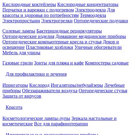
Кислородные коктейлеры
Кислородные концентраторы
Перчатки и варежки с подогревом
Электроодеяла
Для
красоты и здоровья по потребностям
Термоодеяла
Электропростыни
Электрогрелки
Ортопедические подушки
Солевые лампы
Бактерицидные рециркуляторы
Ортопедические изделия
Домашние медицинские приборы
Ортопедические компьютерные кресла и стулья
Декор и
освещение
Пластиковые хозблоки
Уличные обогреватели
Мебель для улицы
Газовые грили
Зонты для пляжа и кафе
Компостеры садовые
Для профилактики и лечения
Ирригаторы
Кислород
Ингаляторы/небулайзеры
Лечебные
приборы
Обеззараживатели воздуха
Ортопедические стулья
Защита от вирусов
Красота
Косметологические лампы-лупы
Зеркала настольные и
косметические
Все для парафинотерапии
Измерительные и диагностические приборы