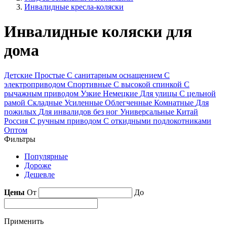
Инвалидные кресла-коляски
Инвалидные коляски для
дома
Детские
Простые
С санитарным оснащением
С
электроприводом
Спортивные
С высокой спинкой
С
рычажным приводом
Узкие
Немецкие
Для улицы
С цельной
рамой
Складные
Усиленные
Облегченные
Комнатные
Для
пожилых
Для инвалидов без ног
Универсальные
Китай
Россия
С ручным приводом
С откидными подлокотниками
Оптом
Фильтры
Популярные
Дороже
Дешевле
Цены
От
До
Применить