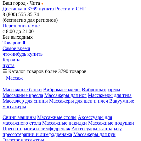
Ваш город -
Чита
Доставка в 3769 пункта России и СНГ
8 (800) 555-35-74
(бесплатно для регионов)
Перезвонить мне
с 8:00 до 21:00
Без выходных
Товаров:
0
Самое время
что-нибудь купить
Корзина
пуста
☰
Каталог товаров
более 3790 товаров
Массаж
Массажные банки
Вибромассажеры
Виброплатформы
Массажные кресла
Массажеры для ног
Массажеры для тела
Массажер для спины
Массажеры для шеи и плеч
Вакуумные
массажеры
Свинг машины
Массажные столы
Аксессуары для
массажного стола
Массажные накидки
Массажные подушки
Прессотерапия и лимфодренаж
Аксессуары к аппарату
прессотерапии и лимфодренажа
Массажеры для рук
Электромассажеры