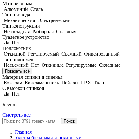
Материал рамы
Алюминий
Сталь
Тип привода
Механический
Электрический
Тип конструкции
Не складная
Разборная
Складная
Туалетное устройство
Да
Нет
Подлокотник
Откидной
Регулируемый
Съемный
Фиксированный
Тип подножек
Несъемный
Нет
Откидные
Регулируемые
Складные
Показать всё
Материал спинки и сиденья
Кож. зам
Кож.заменитель
Нейлон
ПВХ
Ткань
С высокой спинкой
Да
Нет
Бренды
Смотреть все
Поиск
Главная
Уход за больными и пожилыми