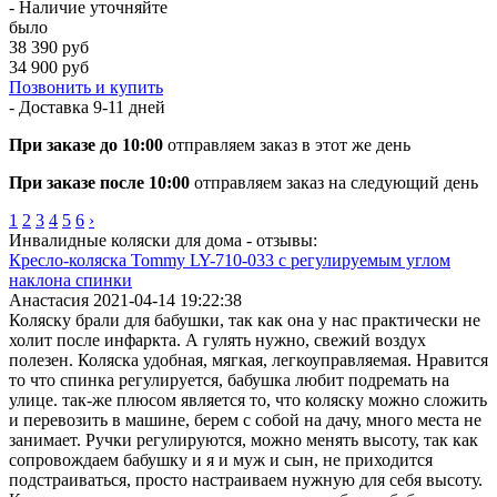
- Наличие уточняйте
было
38 390 руб
34 900 руб
Позвонить и купить
- Доставка
9-11 дней
При заказе до 10:00
отправляем заказ в этот же день
При заказе после 10:00
отправляем заказ на следующий день
1
2
3
4
5
6
›
Инвалидные коляски для дома - отзывы:
Кресло-коляска Tommy LY-710-033 с регулируемым углом
наклона спинки
Анастасия
2021-04-14 19:22:38
Коляску брали для бабушки, так как она у нас практически не
холит после инфаркта. А гулять нужно, свежий воздух
полезен. Коляска удобная, мягкая, легкоуправляемая. Нравится
то что спинка регулируется, бабушка любит подремать на
улице. так-же плюсом является то, что коляску можно сложить
и перевозить в машине, берем с собой на дачу, много места не
занимает. Ручки регулируются, можно менять высоту, так как
сопровождаем бабушку и я и муж и сын, не приходится
подстраиваться, просто настраиваем нужную для себя высоту.