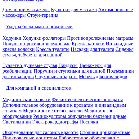
Домашние массажеры
Кушетки для массажа
Автомобильные
массажеры
Стоун-терапия
Уход за больными и пожилыми
Ходунки
Ходунки-роллаторы
Противопролежневые матрасы
Подушки противопролежневые
Кресла каталки
Инвалидные
кресла-коляски
Кресла-туалеты
Насадки для туалета
Сиденья,
стулья, табуреты для ванной
Туалетно-душевые стулья
Пандусы
Тренажеры для
реабилитации
Поручни и ступеньки для ванной
Подъемники
для инвалидов
Слуховые аппараты
Мебель для инвалидов
Для компаний и специалистов
Медицинские кровати
Физиотерапевтические аппараты
Дополнительное оборудование к кроватям и инвалидным
коляскам
Медицинские отсасыватели
Медицинское
оборудование
Рециркуляторы-облучатели бактерицидные
Светильники
Электрокардиографы
Носилки
Оборудование для салонов красоты
Столики прикроватные
Прикроватные мониторы
Лабораторное оборудование