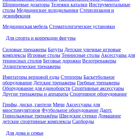
Шприцевые дозаторы
Тележки каталки
Инструментальные
столы
Медицинские холодильники
Стерилизация и
дезинфекция
Медицинская мебель
Стоматологические установки
Для спорта и коррекции фигуры
Силовые тренажеры
Батуты
Детские уличные игровые
комплексы
Игровые столы
Теннисные столы
Аксессуары для
теннисных столов
Беговые дорожки
Велотренажеры
Эллиптические тренажеры
Имитаторы верховой езды
Степперы
Баскетбольное
оборудование
Детские тренажеры
Гребные тренажеры
Оборудование для единоборств
Спортивные аксессуары
Другие тренажеры и аппараты
Спортивное оборудование
Грифы, диски, гантели
Мячи
Аксессуары для
миостимуляторов
Футбольное оборудование
Дартс
Горнолыжные тренажёры
Шведские стенки
Домашние
детские спортивные комплексы
Сапборды
Для дома и семьи