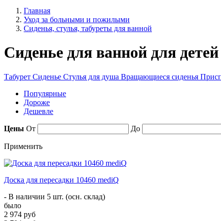
Главная
Уход за больными и пожилыми
Сиденья, стулья, табуреты для ванной
Сиденье для ванной для дете
Табурет
Сиденье
Стулья для душа
Вращающиеся сиденья
Присп
Популярные
Дороже
Дешевле
Цены
От
До
Применить
Доска для пересадки 10460 mediQ
- В наличии 5 шт. (осн. склад)
было
2 974 руб