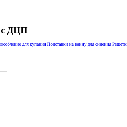
й с ДЦП
особление для купания
Подставки на ванну для сидения
Решетк