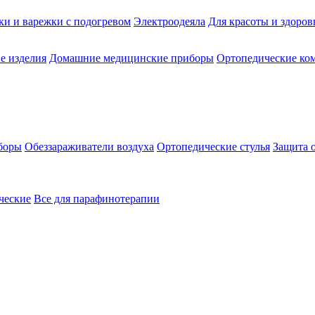
ки и варежки с подогревом
Электроодеяла
Для красоты и здоров
е изделия
Домашние медицинские приборы
Ортопедические ком
боры
Обеззараживатели воздуха
Ортопедические стулья
Защита 
ческие
Все для парафинотерапии