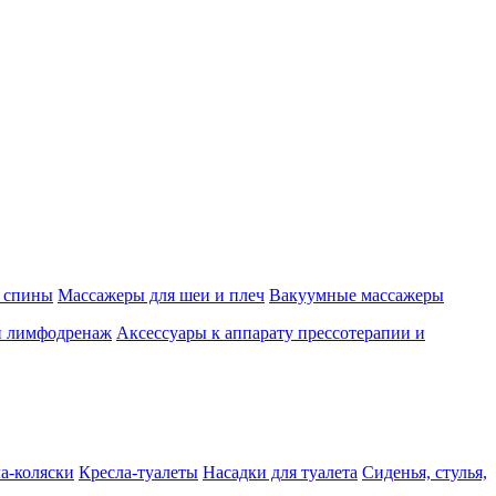
 спины
Массажеры для шеи и плеч
Вакуумные массажеры
и лимфодренаж
Аксессуары к аппарату прессотерапии и
а-коляски
Кресла-туалеты
Насадки для туалета
Сиденья, стулья,