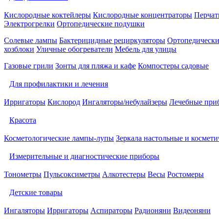
Кислородные коктейлеры
Кислородные концентраторы
Перчат
Электрогрелки
Ортопедические подушки
Солевые лампы
Бактерицидные рециркуляторы
Ортопедически
хозблоки
Уличные обогреватели
Мебель для улицы
Газовые грили
Зонты для пляжа и кафе
Компостеры садовые
Для профилактики и лечения
Ирригаторы
Кислород
Ингаляторы/небулайзеры
Лечебные при
Красота
Косметологические лампы-лупы
Зеркала настольные и космети
Измерительные и диагностические приборы
Тонометры
Пульсоксиметры
Алкотестеры
Весы
Ростомеры
Детские товары
Ингаляторы
Ирригаторы
Аспираторы
Радионяни
Видеоняни