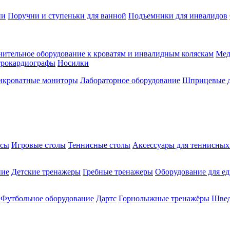
ии
Поручни и ступеньки для ванной
Подъемники для инвалидов
ительное оборудование к кроватям и инвалидным коляскам
Мед
трокардиографы
Носилки
икроватные мониторы
Лабораторное оборудование
Шприцевые д
ксы
Игровые столы
Теннисные столы
Аксессуары для теннисных
ние
Детские тренажеры
Гребные тренажеры
Оборудование для е
Футбольное оборудование
Дартс
Горнолыжные тренажёры
Швед