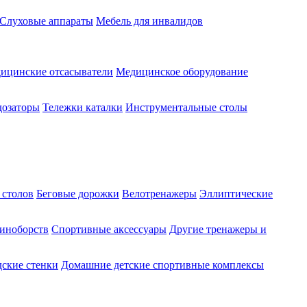
Слуховые аппараты
Мебель для инвалидов
ицинские отсасыватели
Медицинское оборудование
озаторы
Тележки каталки
Инструментальные столы
 столов
Беговые дорожки
Велотренажеры
Эллиптические
диноборств
Спортивные аксессуары
Другие тренажеры и
ские стенки
Домашние детские спортивные комплексы