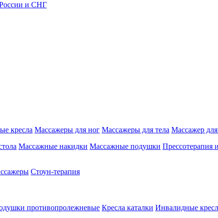
 России и СНГ
ые кресла
Массажеры для ног
Массажеры для тела
Массажер для
стола
Массажные накидки
Массажные подушки
Прессотерапия 
ассажеры
Стоун-терапия
одушки противопролежневые
Кресла каталки
Инвалидные кресл