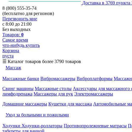
Доставка в 3769 пункта
8 (800) 555-35-74
(бесплатно для регионов)
Перезвонить мне
с 8:00 до 21:00
Без выходных
Товаров:
0
Самое время
что-нибудь купить
Корзина
пуста
☰
Каталог товаров
более 3790 товаров
Массаж
Массажные банки
Вибромассажеры
Виброплатформы
Массажн
Свинг машины
Массажные столы
Аксессуары для массажного 
лимфодренажа
Массажеры для рук
Электромассажеры
Домашние массажеры
Кушетки для массажа
Автомобильные м
Уход за больными и пожилыми
Ходунки
Ходунки-роллаторы
Противопролежневые матрасы
П
табуреты для ванной