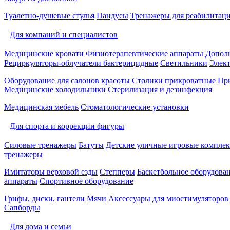
Туалетно-душевые стулья
Пандусы
Тренажеры для реабилитац
Для компаний и специалистов
Медицинские кровати
Физиотерапевтические аппараты
Дополн
Рециркуляторы-облучатели бактерицидные
Светильники
Элек
Оборудование для салонов красоты
Столики прикроватные
Пр
Медицинские холодильники
Стерилизация и дезинфекция
Медицинская мебель
Стоматологические установки
Для спорта и коррекции фигуры
Силовые тренажеры
Батуты
Детские уличные игровые компле
тренажеры
Имитаторы верховой езды
Степперы
Баскетбольное оборудова
аппараты
Спортивное оборудование
Грифы, диски, гантели
Мячи
Аксессуары для миостимуляторов
Сапборды
Для дома и семьи