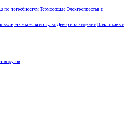
ья по потребностям
Термоодеяла
Электропростыни
пьютерные кресла и стулья
Декор и освещение
Пластиковые
от вирусов